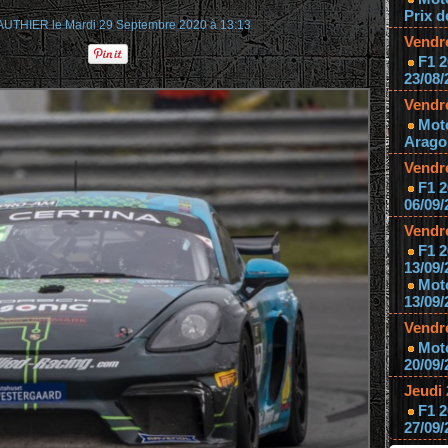
Prix d
GAUTHIER
le Mardi 29 Septembre 2020 à 13:13
Vendr
F1 2
23/08/
Vendr
Mot
Aragon
Vendr
F1 2
06/09/
Vendr
F1 2
13/09/
Mot
13/09/
Vendr
Moto
20/09/
Jeudi
F1 2
27/09/