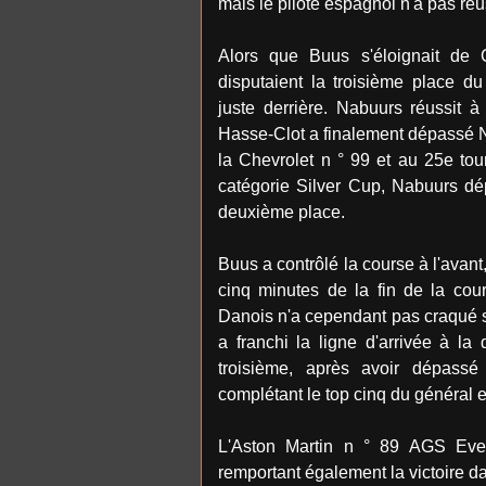
mais le pilote espagnol n'a pas réu
Alors que Buus s'éloignait de
disputaient la troisième place d
juste derrière. Nabuurs réussit à
Hasse-Clot a finalement dépassé N
la Chevrolet n ° 99 et au 25e tou
catégorie Silver Cup, Nabuurs dé
deuxième place.
Buus a contrôlé la course à l'avan
cinq minutes de la fin de la co
Danois n'a cependant pas craqué s
a franchi la ligne d'arrivée à la
troisième, après avoir dépass
complétant le top cinq du général e
L'Aston Martin n ° 89 AGS Even
remportant également la victoire d