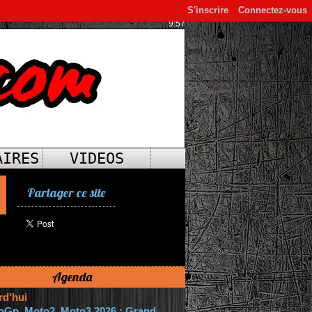
S'inscrire
Connectez-vous
9:57
AIRES
VIDEOS
Partager ce site
Agenda
rd'hui
oGp, Moto2, Moto3 2026 : Grand