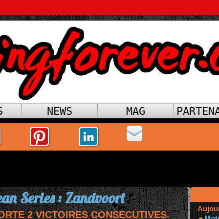
S
NEWS
MAG
PARTEN
an Series : Zandvoort
Aujou
ORTE 2 VICTOIRES CONSECUTIVES.
Mot