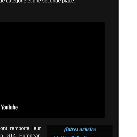
de catégorie et une seconde place.
nt ​​remporté leur
Autres articles
 en GT4 European