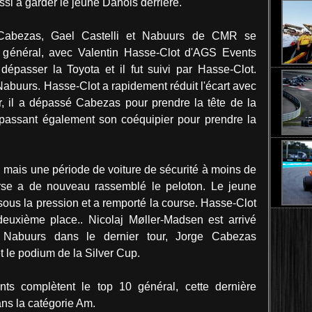
ssi à garder le jeune Danois derrière.
 Cabezas, Gael Castelli et Nabuurs de CMR se
u général, avec Valentin Hasse-Clot d'AGS Events
 dépasser la Toyota et il fut suivi par Hasse-Clot.
abuurs. Hasse-Clot a rapidement réduit l'écart avec
r, il a dépassé Cabezas pour prendre la tête de la
passant également son coéquipier pour prendre la
t, mais une période de voiture de sécurité à moins de
urse a de nouveau rassemblé le peloton. Le jeune
ous la pression et a remporté la course. Hasse-Clot
 deuxième place.. Nicolaj Møller-Madsen est arrivé
é Nabuurs dans le dernier tour, Jorge Cabezas
t le podium de la Silver Cup.
ts complètent le top 10 général, cette dernière
ans la catégorie Am.