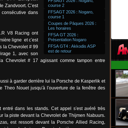
FFSAGT 2026 : Nogaro,
course 2
de Zandvoort. C'est
FFSAGT 2026 : Nogaro,
e consécutive dans
course 1
Coupes de Pâques 2026 :
Les horaires
.R V8 Racing ont
FFSA GT 2026 :
Présentation Nogaro
ière ligne et c'est
FFSA GT4 : Akkodis ASP
 la Chevrolet # 99
est de retour
irage 1, avec son
la Chevrolet # 17 agissant comme tampon entre
ssi à garder derrière lui la Porsche de Kasperlik et
e Theo Nouet jusqu'à l'ouverture de la fenêtre des
t entré dans les stands. Cet appel s'est avéré très
ur la piste devant la Chevrolet de Thijmen Nabuurs.
s, est ressorti devant la Porsche Allied Racing,