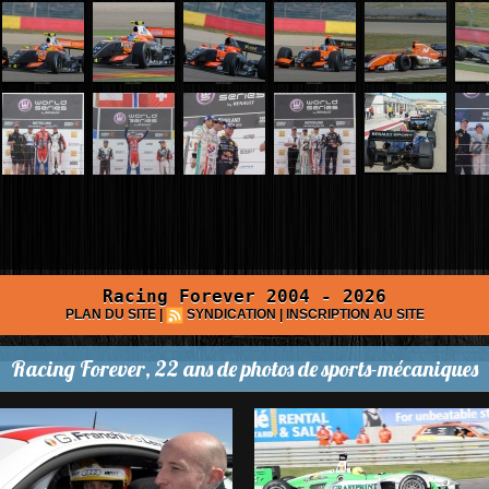
Racing Forever 2004 - 2026
PLAN DU SITE
|
SYNDICATION
|
INSCRIPTION AU SITE
Racing Forever, 22 ans de photos de sports-mécaniques