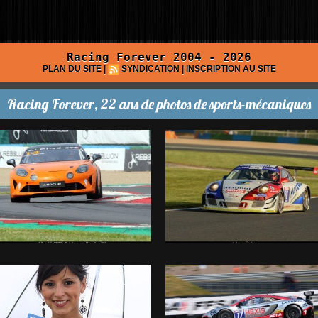
Racing Forever 2004 - 2026
PLAN DU SITE
|
SYNDICATION
|
INSCRIPTION AU SITE
Racing Forever, 22 ans de photos de sports-mécaniques