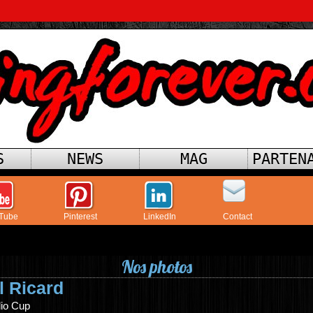
S
NEWS
MAG
PARTEN
Tube
Pinterest
LinkedIn
Contact
Nos photos
l Ricard
lio Cup