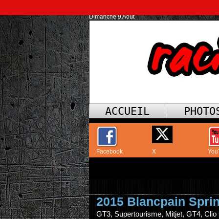
Dimanche 9 Août
ACCUEIL
PHOTO
Facebook
X
You
2015 Blancpain Spri
GT3, Supertourisme, Mitjet, GT4, Clio