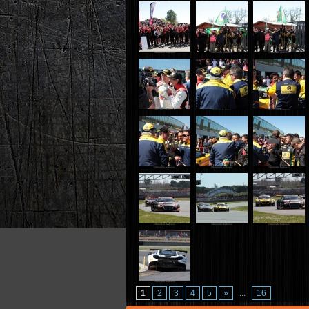
1
2
3
4
5
»
...
16