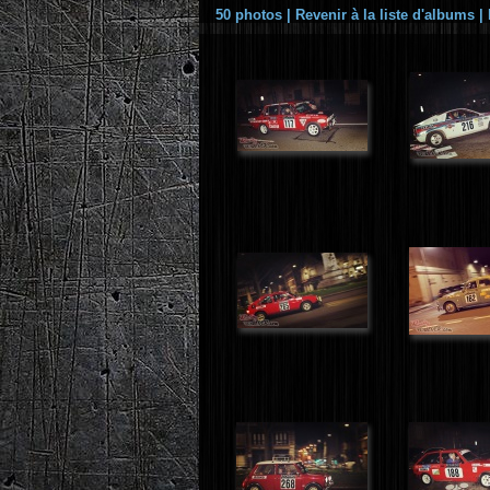
50 photos
|
Revenir à la liste d'albums
|