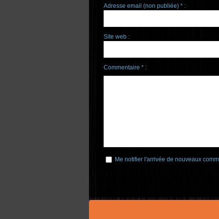
Adresse email (non publiée) * :
Site web :
Commentaire * :
Me notifier l'arrivée de nouveaux comm