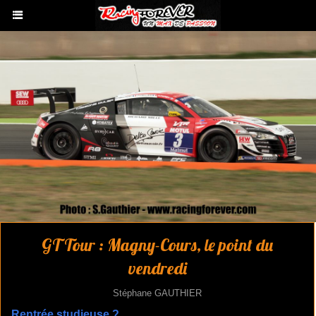
GT Tour : Magny-Cours, le point du
vendredi
Stéphane GAUTHIER
Rentrée studieuse ?