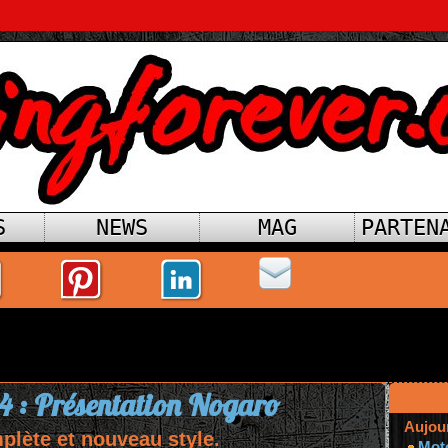
S
NEWS
MAG
PARTEN
4 : Présentation Nogaro
Aujou
plète et nouveau style.
Mot