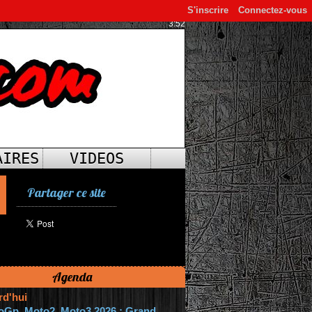
S'inscrire
Connectez-vous
3:52
AIRES
VIDEOS
Partager ce site
Agenda
rd'hui
oGp, Moto2, Moto3 2026 : Grand