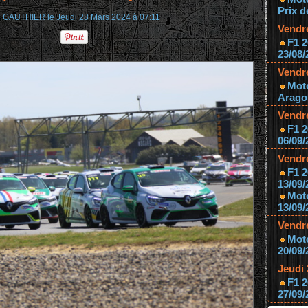
Prix d
e GAUTHIER le Jeudi 28 Mars 2024 à 07:11
Vendr
F1 2
23/08/
Vendr
Mot
Aragon
Vendr
F1 2
06/09/
Vendr
F1 2
13/09/
Mot
13/09/
Vendr
Moto
20/09/
Jeudi
F1 2
27/09/