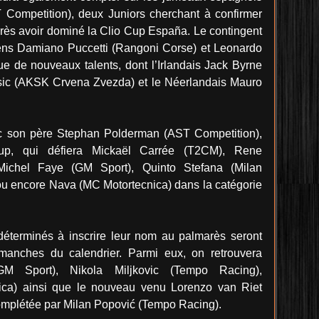
 Competition), deux Juniors cherchant à confirmer
après avoir dominé la Clio Cup España. Le contingent
aliens Damiano Puccetti (Rangoni Corse) et Leonardo
ue de nouveaux talents, dont l’Irlandais Jack Byrne
sic (AKSK Crvena Zvezda) et le Néerlandais Mauro
ec son père Stephan Polderman (AST Competition),
Cup, qui défiera Mickaël Carrée (T2CM), Rene
Michel Faye (GM Sport), Quinto Stefana (Milan
ou encore Nava (MC Motortecnica) dans la catégorie
déterminés à inscrire leur nom au palmarès seront
 manches du calendrier. Parmi eux, on retrouvera
M Sport), Nikola Miljkovic (Tempo Racing),
ica) ainsi que le nouveau venu Lorenzo van Riet
complétée par Milan Popović (Tempo Racing).