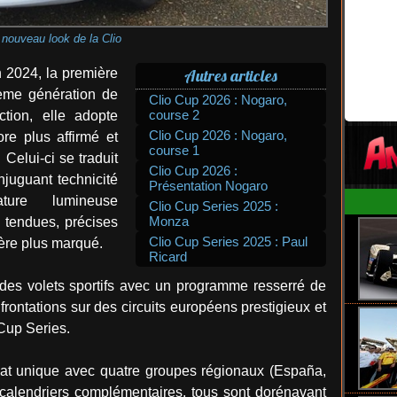
 nouveau look de la Clio
 2024, la première
Autres articles
ième génération de
Clio Cup 2026 : Nogaro,
course 2
tion, elle adopte
Clio Cup 2026 : Nogaro,
re plus affirmé et
course 1
Celui-ci se traduit
Clio Cup 2026 :
juguant technicité
Présentation Nogaro
ure lumineuse
Clio Cup Series 2025 :
Monza
 tendues, précises
Clio Cup Series 2025 : Paul
ctère plus marqué.
Ricard
 des volets sportifs avec un programme resserré de
frontations sur des circuits européens prestigieux et
Cup Series.
rmat unique avec quatre groupes régionaux (España,
 calendriers complémentaires, tous sont dorénavant