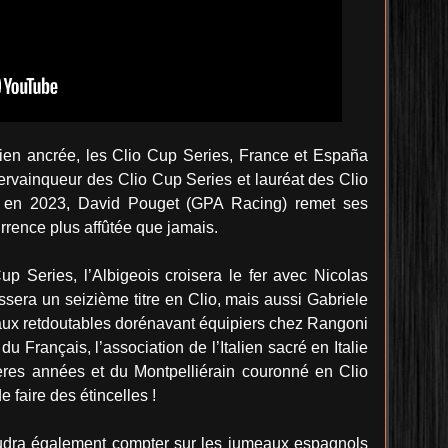
en ancrée, les Clio Cup Series, France et España
ervainqueur des Clio Cup Series et lauréat des Clio
 en 2023, David Pouget (GPA Racing) remet ses
rrence plus affûtée que jamais.
p Series, l’Albigeois croisera le fer avec Nicolas
ssera un seizième titre en Clio, mais aussi Gabriele
vaux retdoutables dorénavant équipiers chez Rangoni
u Français, l’association de l’Italien sacré en Italie
res années et du Montpelliérain couronné en Clio
faire des étincelles !
faudra également compter sur les jumeaux espagnols