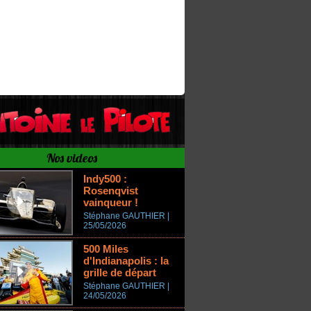
Nos videos
Indy500 :
Rosenqvist
vainqueur !
Stéphane GAUTHIER |
25/05/2026
500 Miles
d'Indianapolis : la
grille de départ
Stéphane GAUTHIER |
24/05/2026