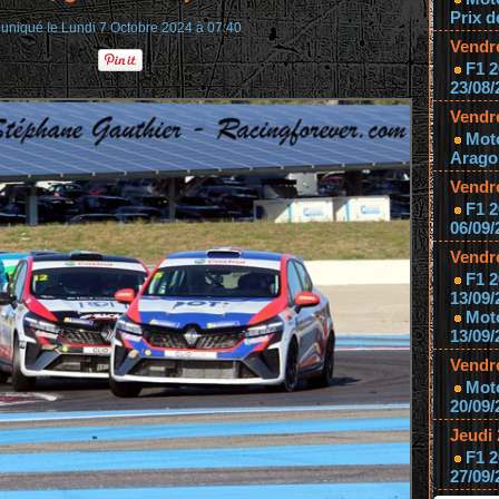
Prix d
niqué le Lundi 7 Octobre 2024 à 07:40
Vendr
F1 2
23/08/
Vendr
Mot
Aragon
Vendr
F1 2
06/09/
Vendr
F1 2
13/09/
Mot
13/09/
Vendr
Moto
20/09/
Jeudi
F1 2
27/09/