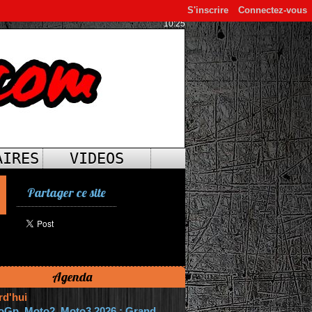
S'inscrire
Connectez-vous
10:25
AIRES
VIDEOS
Partager ce site
Agenda
rd'hui
oGp, Moto2, Moto3 2026 : Grand