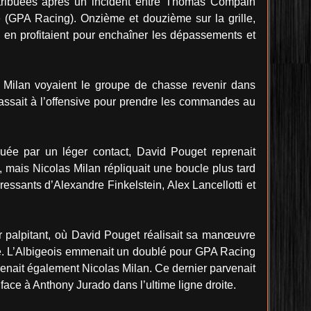
distribuées après un incident entre Thomas Compain
e (GPA Racing). Onzième et douzième sur la grille,
i en profitaient pour enchaîner les dépassements et
 Milan voyaient le groupe de chasse revenir dans
passait à l’offensive pour prendre les commandes au
uée par un léger contact, David Pouget reprenait
mais Nicolas Milan répliquait une boucle plus tard
ressants d’Alexandre Finkelstein, Alex Lancellotti et
ur palpitant, où David Pouget réalisait sa manœuvre
ane. L’Albigeois emmenait un doublé pour GPA Racing
enait également Nicolas Milan. Ce dernier parvenait
face à Anthony Jurado dans l’ultime ligne droite.