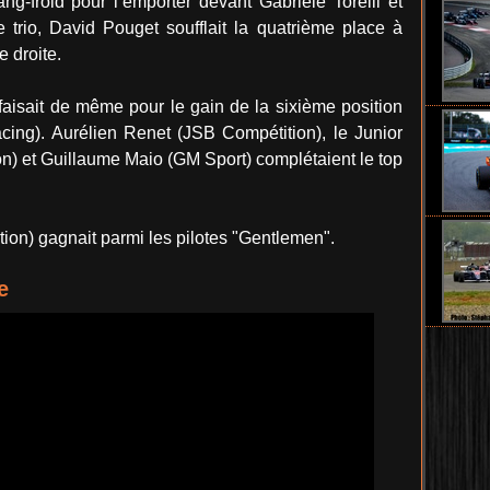
g-froid pour l’emporter devant Gabriele Torelli et
e trio, David Pouget soufflait la quatrième place à
e droite.
faisait de même pour le gain de la sixième position
ing). Aurélien Renet (JSB Compétition), le Junior
) et Guillaume Maio (GM Sport) complétaient le top
n) gagnait parmi les pilotes "Gentlemen".
e