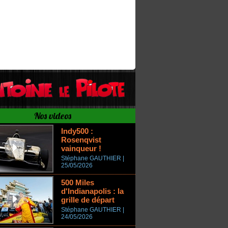
Nos videos
Indy500 :
Rosenqvist
vainqueur !
Stéphane GAUTHIER |
25/05/2026
500 Miles
d'Indianapolis : la
grille de départ
Stéphane GAUTHIER |
24/05/2026