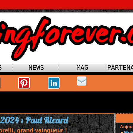
S
NEWS
MAG
PARTEN
 2024 : Paul Ricard
Aujou
orelli, grand vainqueur !
Mot