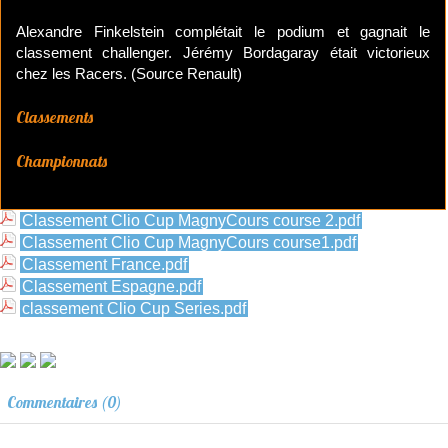
Alexandre Finkelstein complétait le podium et gagnait le
classement challenger. Jérémy Bordagaray était victorieux
chez les Racers. (Source Renault)
Classements
Championnats
Classement Clio Cup MagnyCours course 2.pdf
Classement Clio Cup MagnyCours course1.pdf
Classement France.pdf
Classement Espagne.pdf
classement Clio Cup Series.pdf
Commentaires (0)