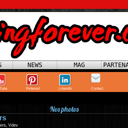
S
NEWS
MAG
PARTEN
Tube
Pinterest
LinkedIn
Contact
Nos photos
rs
ters, Vdev