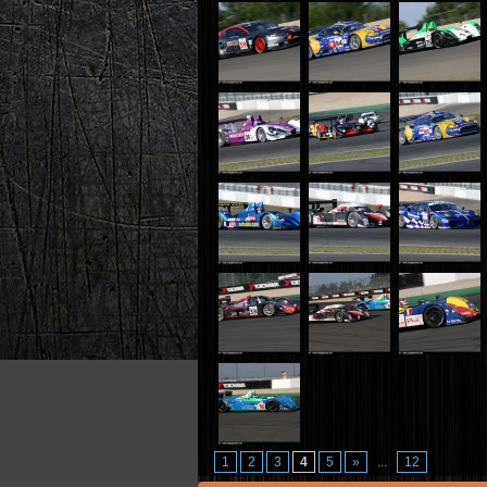
1
2
3
4
5
»
...
12