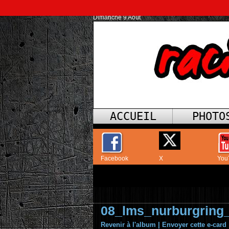
Dimanche 9 Août
ACCUEIL
PHOTO
Facebook
X
You
08_lms_nurburgring
Revenir à l'album
|
Envoyer cette e-card