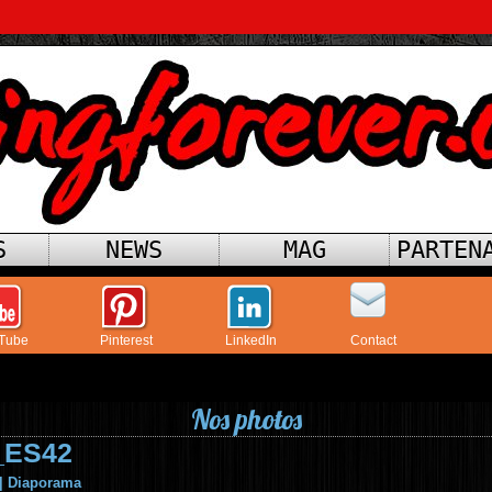
S
NEWS
MAG
PARTEN
Tube
Pinterest
LinkedIn
Contact
Nos photos
_ES42
|
Diaporama