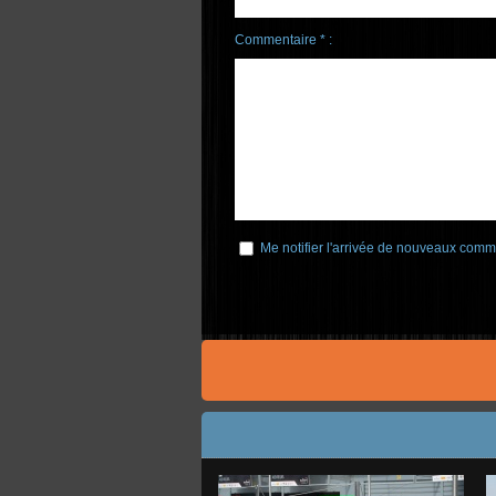
Commentaire * :
Me notifier l'arrivée de nouveaux comm