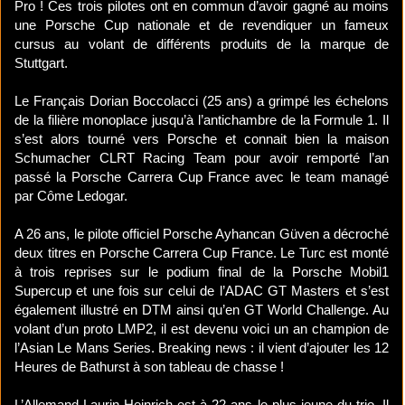
Pro ! Ces trois pilotes ont en commun d’avoir gagné au moins
une Porsche Cup nationale et de revendiquer un fameux
cursus au volant de différents produits de la marque de
Stuttgart.
Le Français Dorian Boccolacci (25 ans) a grimpé les échelons
de la filière monoplace jusqu’à l’antichambre de la Formule 1. Il
s’est alors tourné vers Porsche et connait bien la maison
Schumacher CLRT Racing Team pour avoir remporté l’an
passé la Porsche Carrera Cup France avec le team managé
par Côme Ledogar.
A 26 ans, le pilote officiel Porsche Ayhancan Güven a décroché
deux titres en Porsche Carrera Cup France. Le Turc est monté
à trois reprises sur le podium final de la Porsche Mobil1
Supercup et une fois sur celui de l’ADAC GT Masters et s’est
également illustré en DTM ainsi qu’en GT World Challenge. Au
volant d’un proto LMP2, il est devenu voici un an champion de
l’Asian Le Mans Series. Breaking news : il vient d’ajouter les 12
Heures de Bathurst à son tableau de chasse !
L’Allemand Laurin Heinrich est à 22 ans le plus jeune du trio. Il