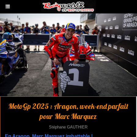
MotoGp 2025 : Aragon, week-end parfait
pour Marc Marquez
Stéphane GAUTHIER
En Aragon, Marc Marquez imbattable !