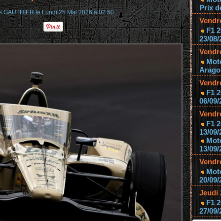
Prix d
e GAUTHIER
le Lundi 25 Mai 2026 à 02:50
Vendr
F1 2
23/08/
Vendr
Mot
Aragon
Vendr
F1 2
06/09/
Vendr
F1 2
13/09/
Mot
13/09/
Vendr
Moto
20/09/
Jeudi
F1 2
27/09/