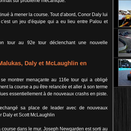
donnait sur problème mécanique.
inué à mener la course. Tout d'abord, Conor Daly lui
c'est un jeu d'équipe qui a eu lieu entre Palou et
on tour au 92e tour déclenchant une nouvelle
Malukas, Daly et McLaughlin en
ar se montrer menaçante au 116e tour qui a obligé
ent la course a pu être relancée et aller à son terme
dues essentiellement à de nouveaux crashs en piste.
a echangé sa place de leader avec de nouveaux
r Daly et Scott McLaughlin
a course dans le mur. Joseph Newgarden est sorti au