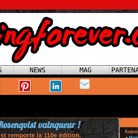
S
NEWS
MAG
PARTEN
osenqvist vainqueur !
Aujou
st remporte la 110e édition.
Mot