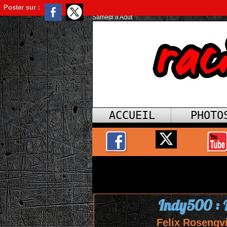
Poster sur :
Samedi 8 Août
ACCUEIL
PHOTO
Indy500 : R
Felix Rosenqvi