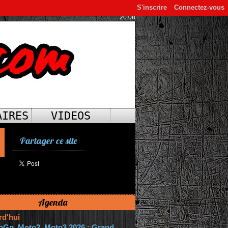
S'inscrire
Connectez-vous
20:08
AIRES
VIDEOS
Partager ce site
Agenda
rd'hui
oGp, Moto2, Moto3 2026 : Grand