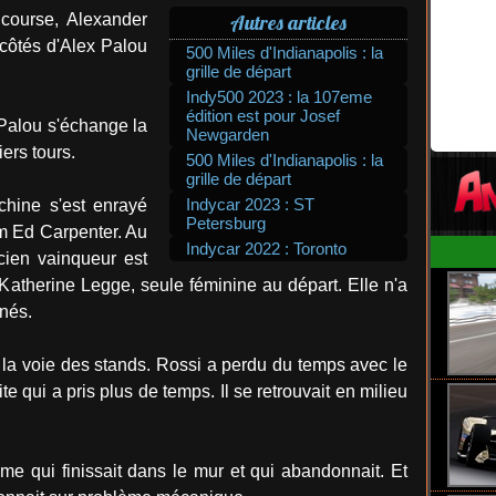
 course, Alexander
Autres articles
 côtés d'Alex Palou
500 Miles d'Indianapolis : la
grille de départ
Indy500 2023 : la 107eme
édition est pour Josef
 Palou s'échange la
Newgarden
iers tours.
500 Miles d'Indianapolis : la
grille de départ
Indycar 2023 : ST
hine s'est enrayé
Petersburg
am Ed Carpenter. Au
Indycar 2022 : Toronto
ien vainqueur est
i Katherine Legge, seule féminine au départ. Elle n'a
nnés.
 la voie des stands. Rossi a perdu du temps avec le
e qui a pris plus de temps. Il se retrouvait en milieu
me qui finissait dans le mur et qui abandonnait. Et