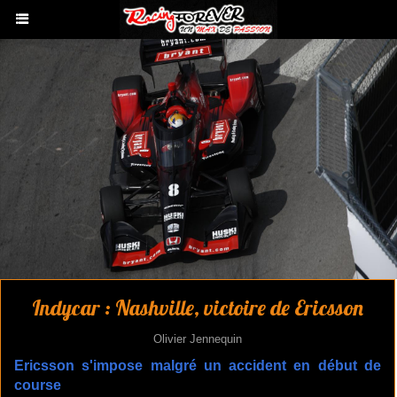
Indycar : Nashville, victoire de Ericsson
Olivier Jennequin
Ericsson s'impose malgré un accident en début de
course