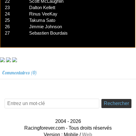
22
Scott McLaughlin
23
Dalton Kellett
24
Rinus VeeKay
25
Takuma Sato
26
Jimmie Johnson
27
Sebastien Bourdais
Commentaires (0)
Rechercher
2004 - 2026
Racingforever.com - Tous droits réservés
Version :
Mobile
/
Web