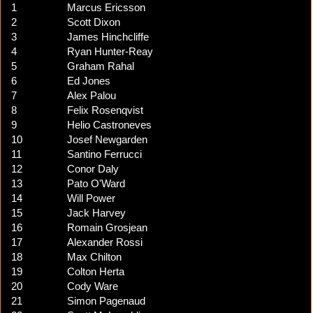
1
Marcus Ericsson
2
Scott Dixon
3
James Hinchcliffe
4
Ryan Hunter-Reay
5
Graham Rahal
6
Ed Jones
7
Alex Palou
8
Felix Rosenqvist
9
Helio Castroneves
10
Josef Newgarden
11
Santino Ferrucci
12
Conor Daly
13
Pato O'Ward
14
Will Power
15
Jack Harvey
16
Romain Grosjean
17
Alexander Rossi
18
Max Chilton
19
Colton Herta
20
Cody Ware
21
Simon Pagenaud