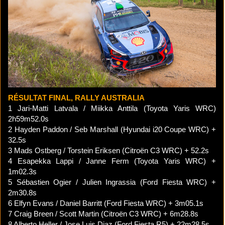
RÉSULTAT FINAL, RALLY AUSTRALIA
1 Jari-Matti Latvala / Miikka Anttila (Toyota Yaris WRC)
2h59m52.0s
2 Hayden Paddon / Seb Marshall (Hyundai i20 Coupe WRC) +
32.5s
3 Mads Ostberg / Torstein Eriksen (Citroën C3 WRC) + 52.2s
4 Esapekka Lappi / Janne Ferm (Toyota Yaris WRC) +
1m02.3s
5 Sébastien Ogier / Julien Ingrassia (Ford Fiesta WRC) +
2m30.8s
6 Elfyn Evans / Daniel Barritt (Ford Fiesta WRC) + 3m05.1s
7 Craig Breen / Scott Martin (Citroën C3 WRC) + 6m28.8s
8 Alberto Heller / Jose Luis Diaz (Ford Fiesta R5) + 22m28.5s