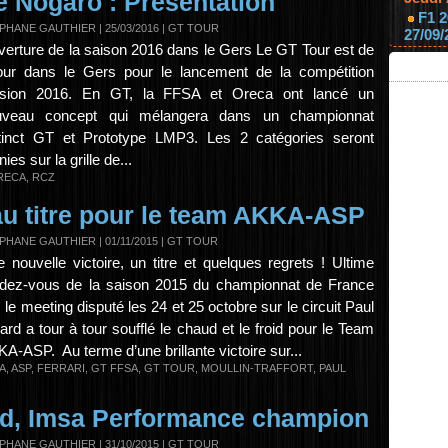
 Nogaro : Présentation
F1 2
PHANE GAUTHIER
| 25/03/2016
|
GT TOUR
27/09/
erture de la saison 2016 dans le Gers Le GT Tour est de
our dans le Gers pour le lancement de la compétition
rsion 2016. En GT, la FFSA et Oreca ont lancé un
uveau concept qui mélangera dans un championnat
tinct GT et Prototype LMP3. Les 2 catégories seront
nies sur la grille de...
RECA
,
RCZ
u titre pour le team AKKA-ASP
PHANE GAUTHIER
| 01/11/2015
|
GT TOUR
 nouvelle victoire, un titre et quelques regrets ! Ultime
dez-vous de la saison 2015 du championnat de France
 le meeting disputé les 24 et 25 octobre sur le circuit Paul
ard a tour à tour soufflé le chaud et le froid pour le Team
A-ASP. Au terme d’une brillante victoire sur...
A
,
ASP
,
FERRARI
,
GT FFSA
,
GT TOUR
,
MOULLIN-TRAFFORT
,
PAUL
rd, Imsa Performance champion
PHANE GAUTHIER
| 31/10/2015
|
GT TOUR