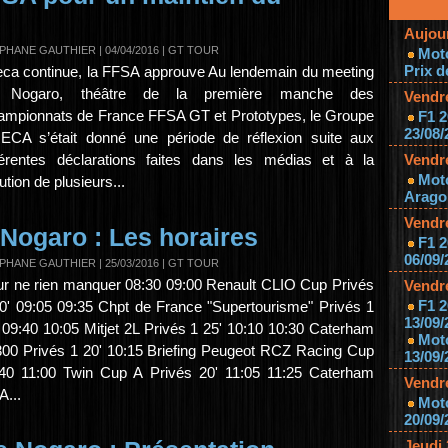
Aujou
PHANE GAUTHIER
| 04/04/2016
|
GT TOUR
Mot
Prix d
ca continue, la FFSA approuve Au lendemain du meeting
 Nogaro, théâtre de la première manche des
Vendr
mpionnats de France FFSA GT et Prototypes, le Groupe
F1 2
23/08/
CA s’était donné une période de réflexion suite aux
férentes déclarations faites dans les médias et à la
Vendr
Mot
ution de plusieurs...
Aragon
Vendr
Nogaro : Les horaires
F1 2
06/09/
PHANE GAUTHIER
| 25/03/2016
|
GT TOUR
r ne rien manquer 08:30 09:00 Renault CLIO Cup Privés
Vendr
F1 2
0' 09:05 09:35 Chpt de France "Supertourisme" Privés 1
13/09/
 09:40 10:05 Mitjet 2L Privés 1 25' 10:10 10:30 Caterham
Mot
00 Privés 1 20' 10:15 Briefing Peugeot RCZ Racing Cup
13/09/
40 11:00 Twin Cup A Privés 20' 11:05 11:25 Caterham
Vendr
...
Moto
20/09/
Jeudi