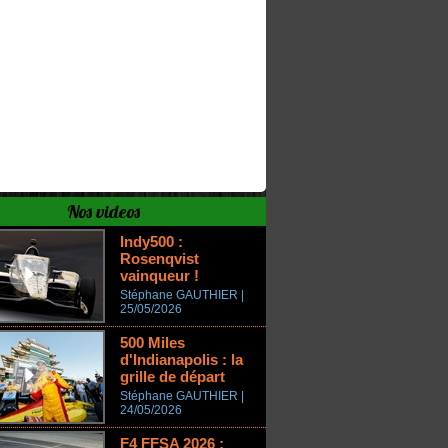
Nos videos
Indy500 :
Rosenqvist
vainqueur !
Stéphane GAUTHIER |
25/05/2026
500 Miles
d'Indianapolis : la
grille de départ
Stéphane GAUTHIER |
24/05/2026
F4 FFSA 2026 :