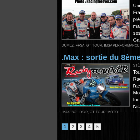
Un
Fr
pré
man
ses
Gai
DUMEZ
,
FFSA
,
GT TOUR
,
IMSA PERFORMANCE
.Max : sortie du 8è
STÉ
Tou
Ra
l'a
Mon
foc
l'a
.MAX
,
BOL D'OR
,
GT TOUR
,
MOTO
1
2
3
4
5