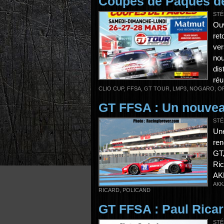
Coupes de Pâques de
STÉ
Ouv
ret
ve
no
dis
réu
CLIO CUP
,
FFSA
,
GT TOUR
,
LMP3
,
NOGARO
,
O
GT FFSA : Un nouvea
STÉ
Une
ren
GT,
Ric
AKK
AKK
RICARD
,
POLICAND
GT FFSA : Paul Rica
STÉ