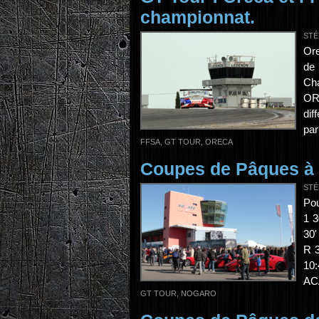
championnat.
STÉ
Ore
de
Cha
ORE
dif
par
FFSA
,
GT TOUR
,
ORECA
Coupes de Pâques à 
STÉ
Pou
1 3
30'
R 3
10:
ACA
GT TOUR
,
NOGARO