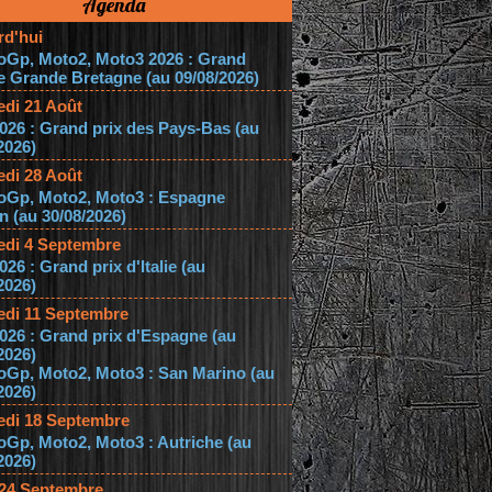
Agenda
rd'hui
oGp, Moto2, Moto3 2026 : Grand
e Grande Bretagne (au 09/08/2026)
edi 21 Août
026 : Grand prix des Pays-Bas (au
2026)
edi 28 Août
oGp, Moto2, Moto3 : Espagne
 (au 30/08/2026)
edi 4 Septembre
026 : Grand prix d'Italie (au
2026)
edi 11 Septembre
026 : Grand prix d'Espagne (au
2026)
oGp, Moto2, Moto3 : San Marino (au
2026)
edi 18 Septembre
Gp, Moto2, Moto3 : Autriche (au
2026)
 24 Septembre