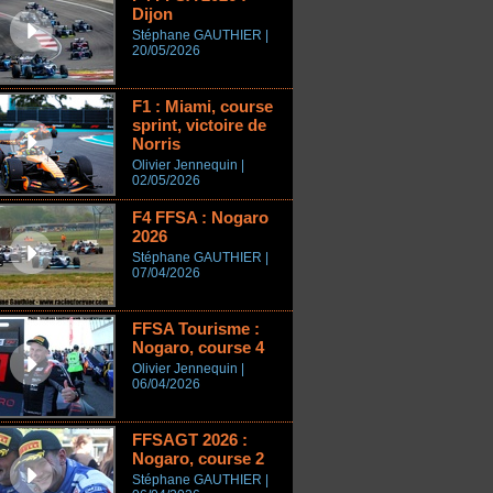
Dijon
Stéphane GAUTHIER |
20/05/2026
F1 : Miami, course
sprint, victoire de
Norris
Olivier Jennequin |
02/05/2026
F4 FFSA : Nogaro
2026
Stéphane GAUTHIER |
07/04/2026
FFSA Tourisme :
Nogaro, course 4
Olivier Jennequin |
06/04/2026
FFSAGT 2026 :
Nogaro, course 2
Stéphane GAUTHIER |