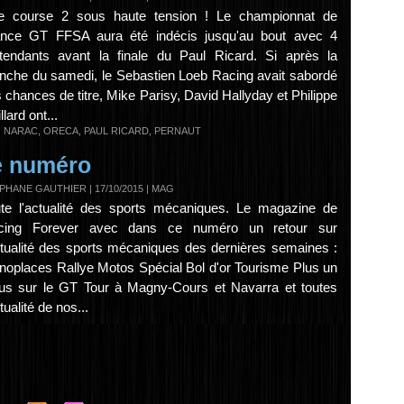
e course 2 sous haute tension ! Le championnat de
ance GT FFSA aura été indécis jusqu'au bout avec 4
tendants avant la finale du Paul Ricard. Si après la
che du samedi, le Sebastien Loeb Racing avait sabordé
 chances de titre, Mike Parisy, David Hallyday et Philippe
llard ont...
,
NARAC
,
ORECA
,
PAUL RICARD
,
PERNAUT
me numéro
PHANE GAUTHIER | 17/10/2015
|
MAG
te l'actualité des sports mécaniques. Le magazine de
cing Forever avec dans ce numéro un retour sur
ctualité des sports mécaniques des dernières semaines :
oplaces Rallye Motos Spécial Bol d'or Tourisme Plus un
us sur le GT Tour à Magny-Cours et Navarra et toutes
ctualité de nos...