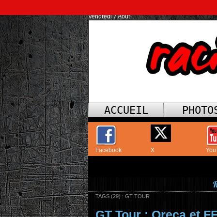
Vendredi 7 Août
ACCUEIL
PHOTO
Facebook
X
You
R
TAGS (29) : GT TOUR
GT Tour : Oreca et F