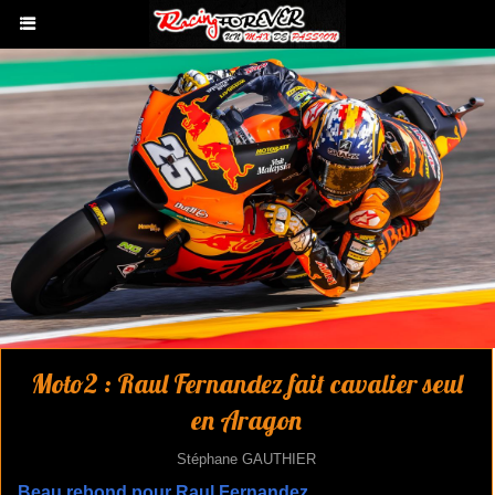
Moto2 : Raul Fernandez fait cavalier seul
en Aragon
Stéphane GAUTHIER
Beau rebond pour Raul Fernandez