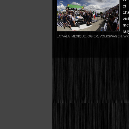
et
ch
vic
mes
rall
LATVALA
,
MEXIQUE
,
OGIER
,
VOLKSWAGEN
,
WR