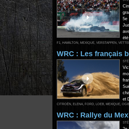
Cin
gra
5e 
Jua
ave
été
F1
,
HAMILTON
,
MEXIQUE
,
VERSTAPPEN
,
VETTE
WRC : Les français b
STÉ
Vic
mon
fra
Suè
cha
et 
CITROËN
,
ELENA
,
FORD
,
LOEB
,
MEXIQUE
,
OGI
WRC : Rallye du Mex
STÉ
2e 