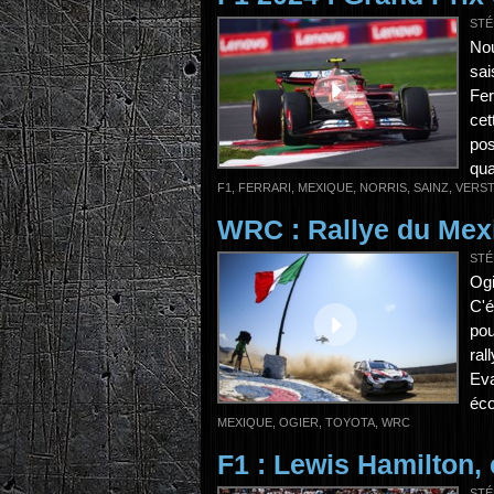
STÉ
No
sai
Fer
cet
pos
qua
F1
,
FERRARI
,
MEXIQUE
,
NORRIS
,
SAINZ
,
VERS
WRC : Rallye du Mex
STÉ
Ogi
C'é
pou
ral
Eva
éco
MEXIQUE
,
OGIER
,
TOYOTA
,
WRC
F1 : Lewis Hamilton,
STÉ