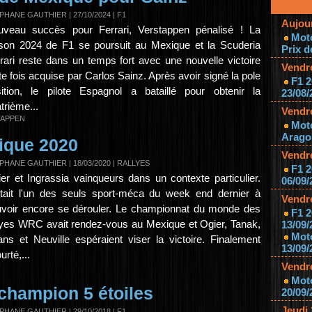
PHANE GAUTHIER
| 27/10/2024
|
F1
Aujou
uveau succès pour Ferrari, Verstappen pénalisé ! La
Mot
son 2024 de F1 se poursuit au Mexique et la Scuderia
Prix d
rari reste dans un temps fort avec une nouvelle victoire
Vendr
te fois acquise par Carlos Sainz. Après avoir signé la pole
F1 2
ition, le pilote Espagnol a bataillé pour obtenir la
23/08/
trième...
Vendr
TAPPEN
Mot
Aragon
ique 2020
Vendr
PHANE GAUTHIER
| 18/03/2020
|
RALLYES
F1 2
er et Ingrassia vainqueurs dans un contexte particulier.
06/09/
tait l'un des seuls sport-méca du week end dernier à
Vendr
voir encore se dérouler. Le championnat du monde des
F1 2
lyes WRC avait rendez-vous au Mexique et Ogier, Tanak,
13/09/
Mot
ns et Neuville espéraient viser la victoire. Finalement
13/09/
urté,...
Vendr
Moto
 champion 5 étoiles
20/09/
Jeudi
PHANE GAUTHIER
| 29/10/2018
|
F1