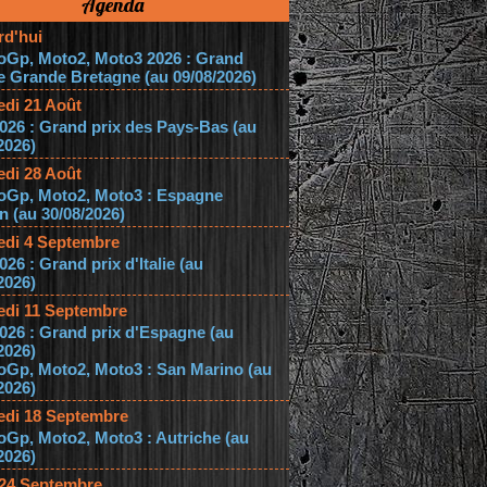
Agenda
rd'hui
oGp, Moto2, Moto3 2026 : Grand
e Grande Bretagne (au 09/08/2026)
edi 21 Août
026 : Grand prix des Pays-Bas (au
2026)
edi 28 Août
oGp, Moto2, Moto3 : Espagne
 (au 30/08/2026)
edi 4 Septembre
026 : Grand prix d'Italie (au
2026)
edi 11 Septembre
026 : Grand prix d'Espagne (au
2026)
oGp, Moto2, Moto3 : San Marino (au
2026)
edi 18 Septembre
Gp, Moto2, Moto3 : Autriche (au
2026)
 24 Septembre