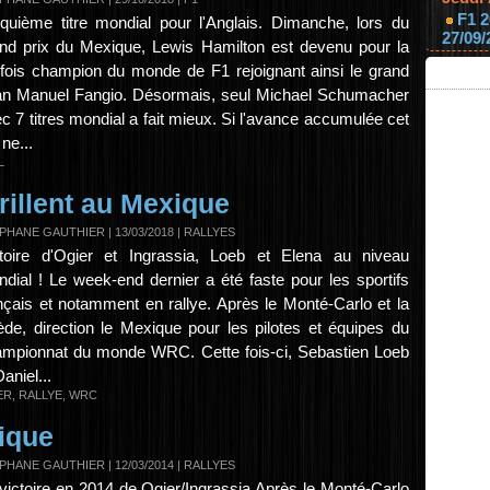
F1 2
quième titre mondial pour l'Anglais. Dimanche, lors du
27/09/
nd prix du Mexique, Lewis Hamilton est devenu pour la
fois champion du monde de F1 rejoignant ainsi le grand
n Manuel Fangio. Désormais, seul Michael Schumacher
c 7 titres mondial a fait mieux. Si l'avance accumulée cet
 ne...
L
rillent au Mexique
PHANE GAUTHIER
| 13/03/2018
|
RALLYES
toire d'Ogier et Ingrassia, Loeb et Elena au niveau
dial ! Le week-end dernier a été faste pour les sportifs
nçais et notamment en rallye. Après le Monté-Carlo et la
de, direction le Mexique pour les pilotes et équipes du
mpionnat du monde WRC. Cette fois-ci, Sebastien Loeb
Daniel...
ER
,
RALLYE
,
WRC
ique
PHANE GAUTHIER
| 12/03/2014
|
RALLYES
victoire en 2014 de Ogier/Ingrassia Après le Monté-Carlo