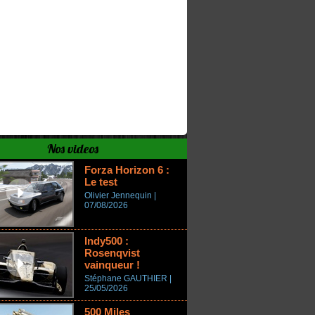
Nos videos
Forza Horizon 6 :
Le test
Olivier Jennequin |
07/08/2026
Indy500 :
Rosenqvist
vainqueur !
Stéphane GAUTHIER |
25/05/2026
500 Miles