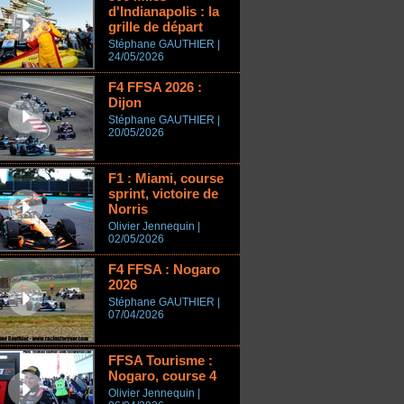
d'Indianapolis : la
grille de départ
Stéphane GAUTHIER |
24/05/2026
F4 FFSA 2026 :
Dijon
Stéphane GAUTHIER |
20/05/2026
F1 : Miami, course
sprint, victoire de
Norris
Olivier Jennequin |
02/05/2026
F4 FFSA : Nogaro
2026
Stéphane GAUTHIER |
07/04/2026
FFSA Tourisme :
Nogaro, course 4
Olivier Jennequin |