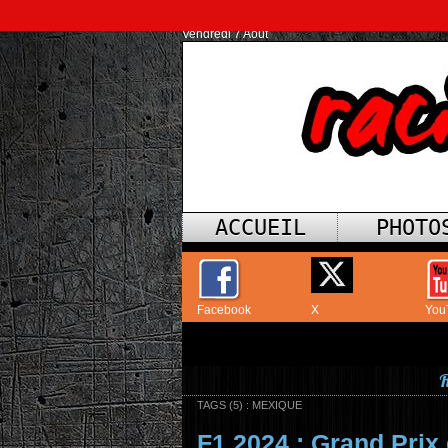
Vendredi 7 Août
ACCUEIL
PHOTO
Facebook
X
You
R
TAGS (5) : MEXIQUE
F1 2024 : Grand Prix