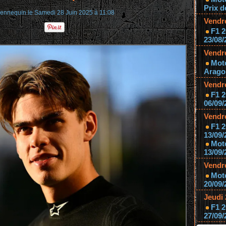
Prix d
 Jennequin
le Samedi 28 Juin 2025 à 11:08
Vendr
F1 2
23/08/
Vendr
Mot
Aragon
Vendr
F1 2
06/09/
Vendr
F1 2
13/09/
Mot
13/09/
Vendr
Moto
20/09/
Jeudi
F1 2
27/09/