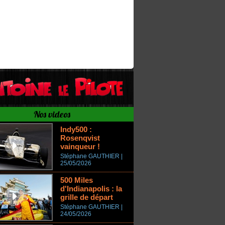
Nos videos
Indy500 :
Rosenqvist
vainqueur !
Stéphane GAUTHIER |
25/05/2026
500 Miles
d'Indianapolis : la
grille de départ
Stéphane GAUTHIER |
24/05/2026