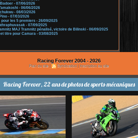
e Badoer
- 07/06/2026
e Yamakoshi
- 06/06/2026
gochukwu
- 08/03/2026
 Pino
- 07/03/2026
s pour les 5 premiers
- 26/09/2025
 Inthraphuvasak
- 07/09/2025
ramnitz MAJ Tramnitz pénalisé, victoire de Bilinski
- 06/09/2025
e et titre pour Camara
- 03/08/2025
Racing Forever 2004 - 2026
Plan du site
|
Syndication
|
Inscription au site
Racing Forever, 22 ans de photos de sports-mécaniques