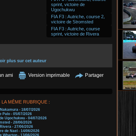
sprint, victoire de
Ugochukwu
FIA F3 : Autriche, course 2,
victoire de Stromsted
FIA F3 : Autriche, course
sprint, victoire de Rivera
oir plus sur cet auteur
un ami
Version imprimable
Partager
 LA MÊME RUBRIQUE :
de Nakamura
- 18/07/2026
De Palo
- 05/07/2026
re de Ugochukwu
- 04/07/2026
omsted
- 28/06/2026
 Rivera
- 27/06/2026
ire de Nael
- 14/06/2026
 de Wharton
- 13/06/2026