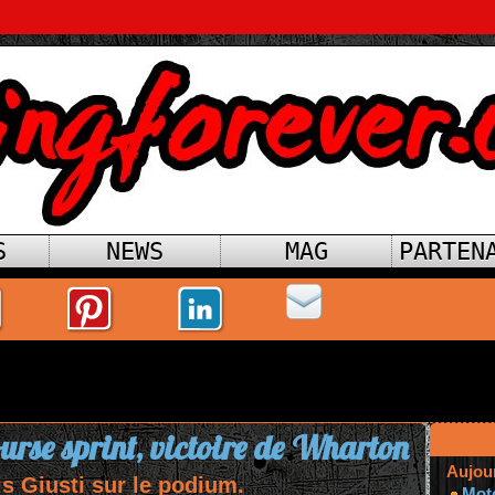
S
NEWS
MAG
PARTEN
urse sprint, victoire de Wharton
Aujou
s Giusti sur le podium.
Mot