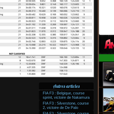
Autres articles
FIA F3 : Belgique, course
sprint, victoire de Nakamura
FIA F3 : Silverstone, course
2, victoire de De Palo
FIA F3 : Silverstone, course