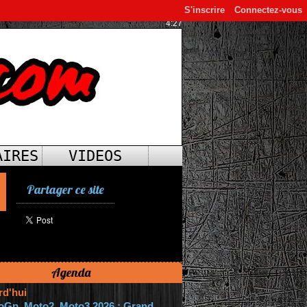
S'inscrire
Connectez-vous
4:27
AIRES
VIDEOS
Partager ce site
Agenda
rd'hui
oGp, Moto2, Moto3 2026 : Grand