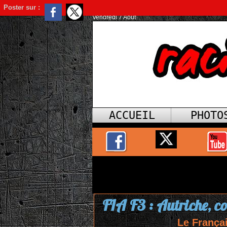
Poster sur :
Vendredi 7 Août
ACCUEIL
PHOTO
FIA F3 : Autriche, co
Le Françai