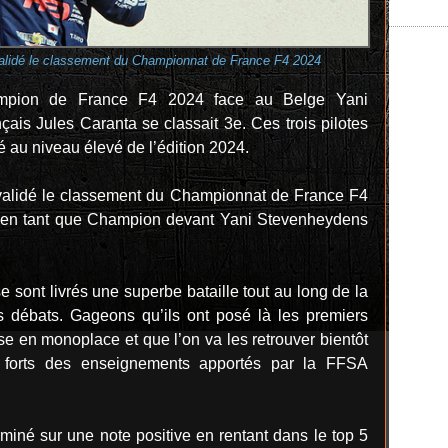
 validé le classement du Championnat de France F4 2024
ampion de France F4 2024 face au Belge Yani
ais Jules Caranta se classait 3e. Ces trois pilotes
é au niveau élevé de l’édition 2024.
 validé le classement du Championnat de France F4
o en tant que Champion devant Yani Stevenheydens
e sont livrés une superbe bataille tout au long de la
 débats. Gageons qu’ils ont posé là les premiers
e en monoplace et que l’on va les retrouver bientôt
s forts des enseignements apportés par la FFSA
miné sur une note positive en rentant dans le top 5