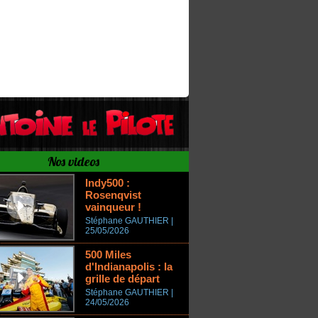
Nos videos
Indy500 :
Rosenqvist
vainqueur !
Stéphane GAUTHIER |
25/05/2026
500 Miles
d'Indianapolis : la
grille de départ
Stéphane GAUTHIER |
24/05/2026