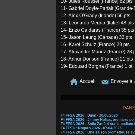
10- Jules Roussel (France) 62 pts
11- Gabriel Doyle-Parfait (Grande-
12- Alex O’Grady (Irlande) 56 pts
13- Leonardo Megna (Italie) 48 pts
14- Enzo Caldaras (France) 35 pts
15- Jason Leung (Canada) 33 pts
16- Karel Schulz (France) 28 pts
17- Alexandre Munoz (France) 28 
18- Arthur Dorison (France) 21 pts
19- Edouard Borgna (France) 1 pt
Accueil
Envoyer à 
DANS
F4 FFSA 2026 : Dijon
- 20/05/2026
F4 FFSA 2026 : Jimmy Hélias, premiers poi
F4 FFSA 2026 : Sofia Zanfari sur le podium
F4 FFSA : Nogaro 2026
- 07/04/2026
F4 FFSA 2026 : Une saison prometteuse ave