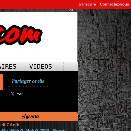
S'inscrire
Connectez-vous
23:11
AIRES
VIDEOS
Partager ce site
Agenda
edi 7 Août
oGp, Moto2, Moto3 2026 : Grand