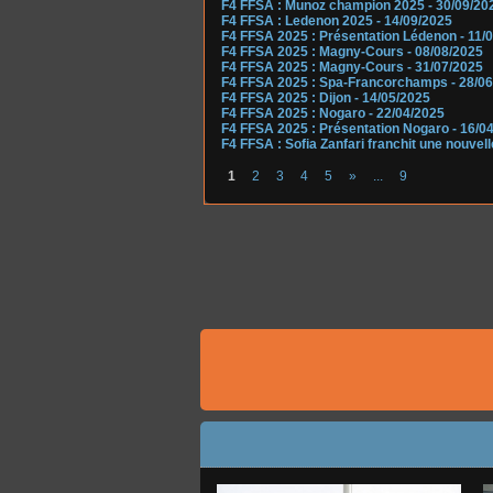
F4 FFSA : Munoz champion 2025
- 30/09/20
F4 FFSA : Ledenon 2025
- 14/09/2025
F4 FFSA 2025 : Présentation Lédenon
- 11/
F4 FFSA 2025 : Magny-Cours
- 08/08/2025
F4 FFSA 2025 : Magny-Cours
- 31/07/2025
F4 FFSA 2025 : Spa-Francorchamps
- 28/0
F4 FFSA 2025 : Dijon
- 14/05/2025
F4 FFSA 2025 : Nogaro
- 22/04/2025
F4 FFSA 2025 : Présentation Nogaro
- 16/0
F4 FFSA : Sofia Zanfari franchit une nouvel
1
2
3
4
5
»
...
9