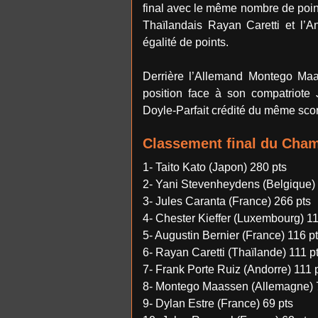
final avec le même nombre de poin
Thaïlandais Rayan Caretti et l’
égalité de points.
Derrière l’Allemand Montego Maa
position face à son compatriote 
Doyle-Parfait crédité du même sco
​Classement final du Cha
1- Taito Kato (Japon) 280 pts
2- Yani Stevenheydens (Belgique) 
3- Jules Caranta (France) 266 pts
4- Chester Kieffer (Luxembourg) 11
5- Augustin Bernier (France) 116 p
6- Rayan Caretti (Thaïlande) 111 p
7- Frank Porte Ruiz (Andorre) 111 
8- Montego Maassen (Allemagne) 
9- Dylan Estre (France) 69 pts