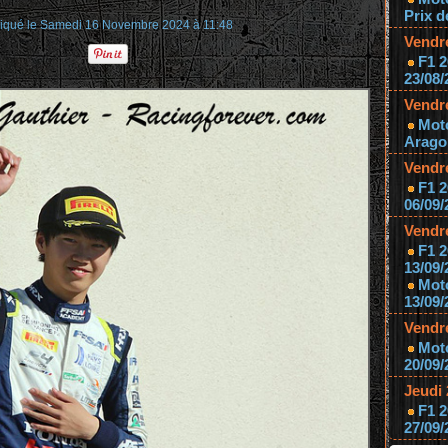
Prix d
iqué le Samedi 16 Novembre 2024 à 11:48
Vendr
F1 2
23/08/
Vendr
Mot
Aragon
Vendr
F1 2
06/09/
Vendr
F1 2
13/09/
Mot
13/09/
Vendr
Moto
20/09/
Jeudi
F1 2
27/09/