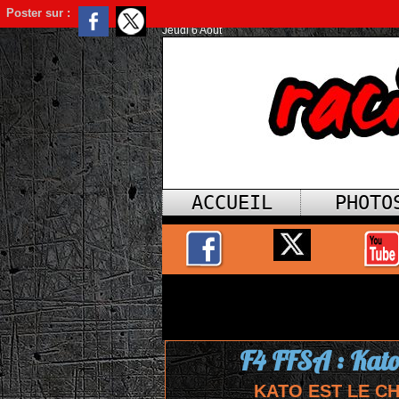
Poster sur :
Jeudi 6 Août
ACCUEIL
PHOTO
F4 FFSA : Kat
​KATO EST LE C