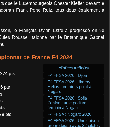
ts que le Luxembourgeois Chester Kieffer, devant le
Andorran Frank Porte Ruiz, tous deux également à
ssen, le Français Dylan Estre a progressé en 9e
Jules Roussel, talonné par le Britannique Gabriel
re.
mpionnat de France F4 2024
Autres articles
274 pts
F4 FFSA 2026 : Dijon
F4 FFSA 2026 : Jimmy
Hélias, premiers point à
6 pts
Nogaro
ts
F4 FFSA 2026 : Sofia
ts
Zanfari sur le podium
pts
féminin à Nogaro
F4 FFSA : Nogaro 2026
79 pts
F4 FFSA 2026 : Une saison
prometteuse avec 32 pilotes