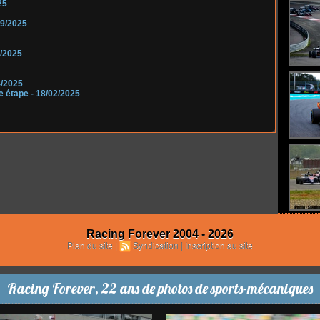
25
09/2025
6/2025
4/2025
le étape
- 18/02/2025
Racing Forever 2004 - 2026
Plan du site
|
Syndication
|
Inscription au site
Racing Forever, 22 ans de photos de sports-mécaniques