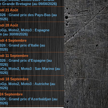
e Grande Bretagne (au 09/08/2026)
edi 21 Août
026 : Grand prix des Pays-Bas (au
2026)
edi 28 Août
oGp, Moto2, Moto3 : Espagne
 (au 30/08/2026)
edi 4 Septembre
026 : Grand prix d'Italie (au
2026)
edi 11 Septembre
026 : Grand prix d'Espagne (au
2026)
oGp, Moto2, Moto3 : San Marino (au
2026)
edi 18 Septembre
Gp, Moto2, Moto3 : Autriche (au
2026)
 24 Septembre
026 : Grand prix d'Azerbaïdjan (au
2026)