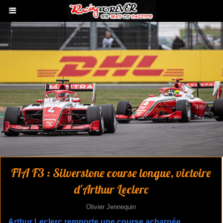
FIA F3 : Silverstone course longue, victoire
d'Arthur Leclerc
Olivier Jennequin
Arthur Leclerc remporte une course acharnée.