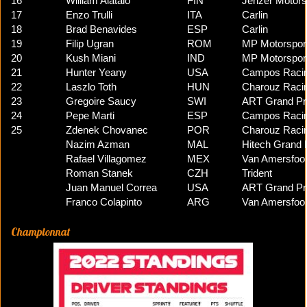
16
William Alatalo
FIN
Jenzer Motors
17
Enzo Trulli
ITA
Carlin
18
Brad Benavides
ESP
Carlin
19
Filip Ugran
ROM
MP Motorspor
20
Kush Miani
IND
MP Motorspor
21
Hunter Yeany
USA
Campos Raci
22
Laszlo Toth
HUN
Charouz Raci
23
Gregoire Saucy
SWI
ART Grand Pr
24
Pepe Marti
ESP
Campos Raci
25
Zdenek Chovanec
POR
Charouz Raci
Nazim Azman
MAL
Hitech Grand 
Rafael Villagomez
MEX
Van Amersfoor
Roman Stanek
CZH
Trident
Juan Manuel Correa
USA
ART Grand Pr
Franco Colapinto
ARG
Van Amersfoor
Championnat