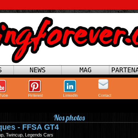
S
NEWS
MAG
PARTEN
Tube
Pinterest
LinkedIn
Contact
Nos photos
ques - FFSA GT4
up, Twincup, Legends Cars