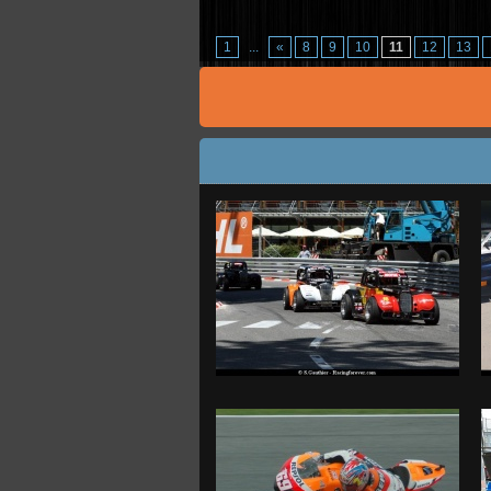
1
...
«
8
9
10
11
12
13