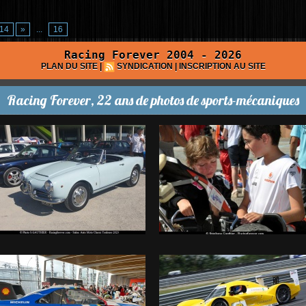
14
»
...
16
Racing Forever 2004 - 2026
PLAN DU SITE
|
SYNDICATION
|
INSCRIPTION AU SITE
Racing Forever, 22 ans de photos de sports-mécaniques