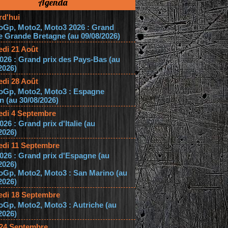
Agenda
rd'hui
oGp, Moto2, Moto3 2026 : Grand
e Grande Bretagne (au 09/08/2026)
edi 21 Août
026 : Grand prix des Pays-Bas (au
2026)
edi 28 Août
oGp, Moto2, Moto3 : Espagne
 (au 30/08/2026)
edi 4 Septembre
026 : Grand prix d'Italie (au
2026)
edi 11 Septembre
026 : Grand prix d'Espagne (au
2026)
oGp, Moto2, Moto3 : San Marino (au
2026)
edi 18 Septembre
Gp, Moto2, Moto3 : Autriche (au
2026)
 24 Septembre