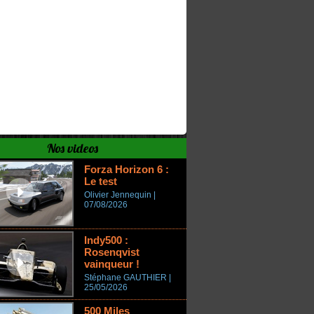
Nos videos
Forza Horizon 6 :
Le test
Olivier Jennequin |
07/08/2026
Indy500 :
Rosenqvist
vainqueur !
Stéphane GAUTHIER |
25/05/2026
500 Miles