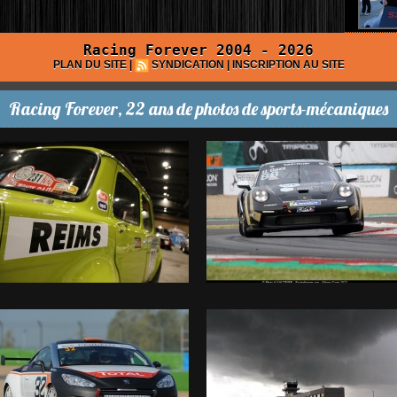
Racing Forever 2004 - 2026
PLAN DU SITE
|
SYNDICATION
|
INSCRIPTION AU SITE
Racing Forever, 22 ans de photos de sports-mécaniques