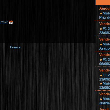
Aujou
Mot
Prix d
i 2026
Vendr
F1 2
23/08/
Vendr
Mot
France
Aragon
Vendr
F1 2
06/09/
Vendr
F1 2
13/09/
Mot
13/09/
Vendr
Moto
20/09/
Jeudi