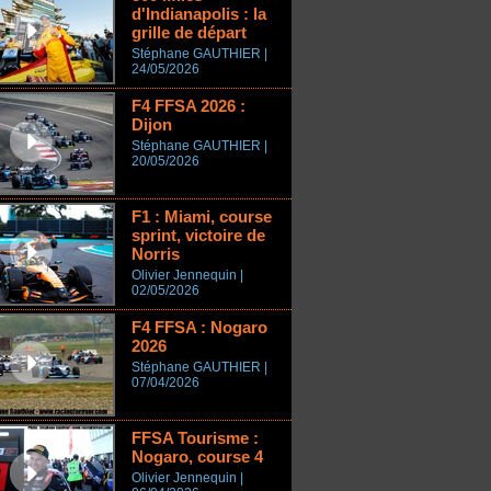
d'Indianapolis : la
grille de départ
Stéphane GAUTHIER |
24/05/2026
F4 FFSA 2026 :
Dijon
Stéphane GAUTHIER |
20/05/2026
F1 : Miami, course
sprint, victoire de
Norris
Olivier Jennequin |
02/05/2026
F4 FFSA : Nogaro
2026
Stéphane GAUTHIER |
07/04/2026
FFSA Tourisme :
Nogaro, course 4
Olivier Jennequin |