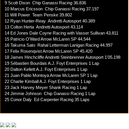
9 Scott Dixon
Chip Ganassi Racing
36.836
10 Marcus Ericsson
Chip Ganassi Racing
37.197
11 Will Power
Team Penske
39.802
12 Ryan Hunter-Reay
Andretti Autosport
40.389
13 Colton Herta
Andretti Autosport
43.114
14 Ed Jones
Dale Coyne Racing with Vasser Sullivan
43.811
15 Patricio O'Ward
Arrow McLaren SP
44.544
16 Takuma Sato
Rahal Letterman Lanigan Racing
44.997
17 Felix Rosenqvist
Arrow McLaren SP
45.420
18 James Hinchcliffe
Andretti Steinbrenner Autosport
1'05.198
19 Sébastien Bourdais
A.J. Foyt Enterprises
1 Lap
20 Dalton Kellett
A.J. Foyt Enterprises
1 Lap
21 Juan Pablo Montoya
Arrow McLaren SP
1 Lap
22 Charlie Kimball
A.J. Foyt Enterprises
1 Lap
23 Jack Harvey
Meyer Shank Racing
1 Lap
24 Jimmie Johnson
Chip Ganassi Racing
1 Lap
25 Conor Daly
Ed Carpenter Racing
35 Laps