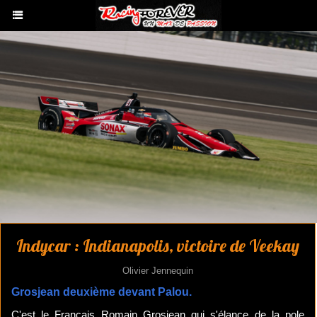
Indycar : Indianapolis, victoire de Veekay
Olivier Jennequin
Grosjean deuxième devant Palou.
C'est le Français Romain Grosjean qui s'élance de la pole