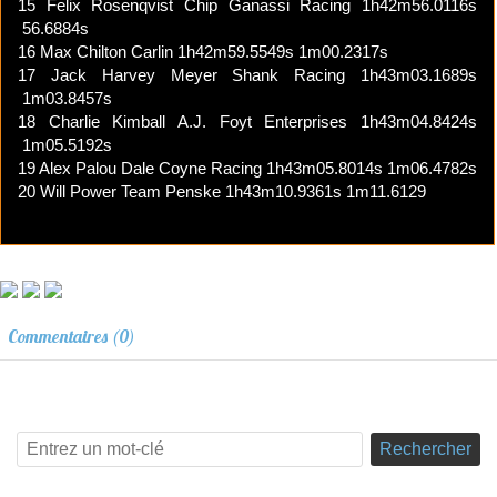
15
Felix Rosenqvist
Chip Ganassi Racing
1h42m56.0116s
56.6884s
16
Max Chilton
Carlin
1h42m59.5549s
1m00.2317s
17
Jack Harvey
Meyer Shank Racing
1h43m03.1689s
1m03.8457s
18
Charlie Kimball
A.J. Foyt Enterprises
1h43m04.8424s
1m05.5192s
19
Alex Palou
Dale Coyne Racing
1h43m05.8014s
1m06.4782s
20
Will Power
Team Penske
1h43m10.9361s
1m11.6129
Commentaires (0)
Rechercher