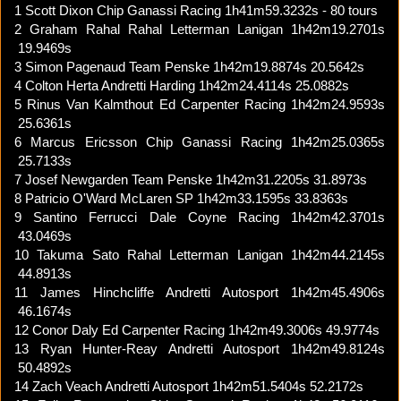
1
Scott Dixon
Chip Ganassi Racing
1h41m59.3232s
- 80 tours
2
Graham Rahal
Rahal Letterman Lanigan
1h42m19.2701s
19.9469s
3
Simon Pagenaud
Team Penske
1h42m19.8874s
20.5642s
4
Colton Herta
Andretti Harding
1h42m24.4114s
25.0882s
5
Rinus Van Kalmthout
Ed Carpenter Racing
1h42m24.9593s
25.6361s
6
Marcus Ericsson
Chip Ganassi Racing
1h42m25.0365s
25.7133s
7
Josef Newgarden
Team Penske
1h42m31.2205s
31.8973s
8
Patricio O'Ward
McLaren SP
1h42m33.1595s
33.8363s
9
Santino Ferrucci
Dale Coyne Racing
1h42m42.3701s
43.0469s
10
Takuma Sato
Rahal Letterman Lanigan
1h42m44.2145s
44.8913s
11
James Hinchcliffe
Andretti Autosport
1h42m45.4906s
46.1674s
12
Conor Daly
Ed Carpenter Racing
1h42m49.3006s
49.9774s
13
Ryan Hunter-Reay
Andretti Autosport
1h42m49.8124s
50.4892s
14
Zach Veach
Andretti Autosport
1h42m51.5404s
52.2172s