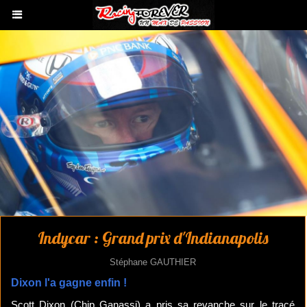
Indycar : Grand prix d'Indianapolis
Stéphane GAUTHIER
Dixon l'a gagne enfin !
Scott Dixon (Chip Ganassi) a pris sa revanche sur le tracé