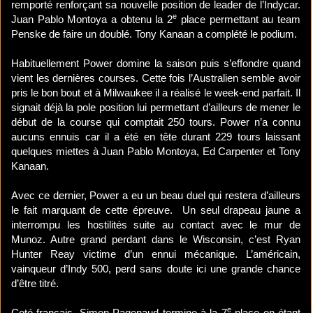
remporté renforçant sa nouvelle position de leader de l’Indycar.
e
Juan Pablo Montoya a obtenu la 2
place permettant au team
Penske de faire un doublé. Tony Kanaan a complété le podium.
Habituellement Power domine la saison puis s’effondre quand
vient les dernières courses. Cette fois l’Australien semble avoir
pris le bon bout et à Milwaukee il a réalisé le week-end parfait. Il
signait déjà la pole position lui permettant d’ailleurs de mener le
début de la course qui comptait 250 tours. Power n’a connu
aucuns ennuis car il a été en tête durant 229 tours laissant
quelques miettes à Juan Pablo Montoya, Ed Carpenter et Tony
Kanaan.
Avec ce dernier, Power a eu un beau duel qui restera d’ailleurs
le fait marquant de cette épreuve. Un seul drapeau jaune a
interrompu les hostilités suite au contact avec le mur de
Munoz. Autre grand perdant dans le Wisconsin, c’est Ryan
Hunter Reay victime d’un ennui mécanique. L’américain,
vainqueur d’Indy 500, perd sans doute ici une grande chance
d’être titré.
e
Coté français, Simon Pagenaud termine à la 7
place en étant