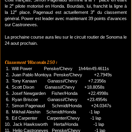
e
le 2
pilote motorisé en Honda. Bourdais, lui, franchit la ligne à
e
e
la 12
place. Pagenaud est actuellement 3
du classement
général. Power est leader avec maintenant 39 points d'avances
sur Castroneves.
La prochaine course aura lieu sur le circuit routier de Sonoma le
24 aout prochain.
Classement Wisconsin 250 :
1. Will Power Penske/Chevy 1h44m49.4611s
2. Juan Pablo Montoya Penske/Chevy +2.7949s
3. Tony Kanaan Ganassi/Chevy +7.2356s
4. Scott Dixon Ganassi/Chevy +18.8058s
5. Josef Newgarden Fisher/Honda +22.4998s
6. Ryan Briscoe Ganassi/Chevy +23.4954s
7. Simon Pagenaud Schmidt/Honda +24.0347s
8. Mikhail Aleshin Schmidt/Honda -1 lap
9. Ed Carpenter Carpenter/Chevy -1 lap
10. Jack Hawksworth Herta/Honda -1 lap
11. Helio Castroneves Penske/Chevy -1 lap