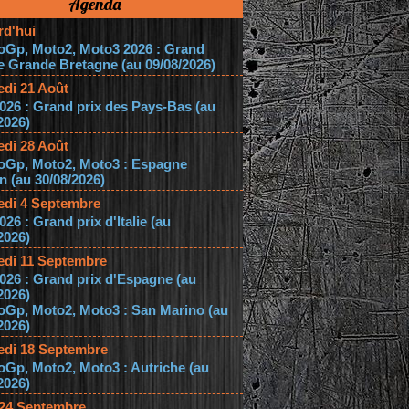
Agenda
rd'hui
oGp, Moto2, Moto3 2026 : Grand
e Grande Bretagne (au 09/08/2026)
edi 21 Août
026 : Grand prix des Pays-Bas (au
2026)
edi 28 Août
oGp, Moto2, Moto3 : Espagne
 (au 30/08/2026)
edi 4 Septembre
026 : Grand prix d'Italie (au
2026)
edi 11 Septembre
026 : Grand prix d'Espagne (au
2026)
oGp, Moto2, Moto3 : San Marino (au
2026)
edi 18 Septembre
Gp, Moto2, Moto3 : Autriche (au
2026)
 24 Septembre