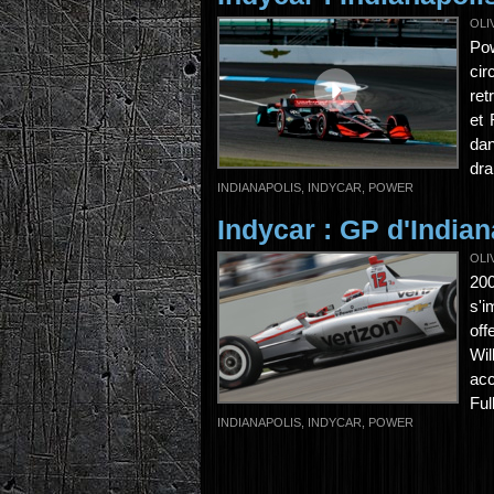
OLI
Po
cir
ret
et 
dan
dra
INDIANAPOLIS
,
INDYCAR
,
POWER
Indycar : GP d'Indian
OLI
20
s'i
off
Wil
ac
Full
INDIANAPOLIS
,
INDYCAR
,
POWER