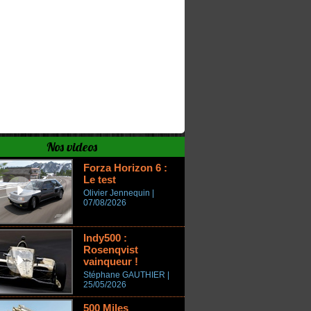
Nos videos
Forza Horizon 6 :
Le test
Olivier Jennequin |
07/08/2026
Indy500 :
Rosenqvist
vainqueur !
Stéphane GAUTHIER |
25/05/2026
500 Miles