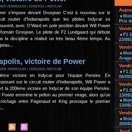
VIER JENNEQUIN
| 15/08/2021
|
INDYCAR
Aujou
wer s'impose devant Grosjean C'est à nouveau sur le
Mot
cuit routier d'Indianapolis que les pilotes Indycar se
Prix d
rouvent, avec O'Ward en pole position devant Will Power
Vendr
Romain Grosjean. Le pilote de F2 Lundgaard qui débute
F1 2
s la discipline a réalisé un très beau 4ème temps. Au
23/08/
peau...
Vendr
Mot
Aragon
apolis, victoire de Power
Vendr
VIER JENNEQUIN
| 13/05/2018
|
INDYCAR
F1 2
0ème victoire en Indycar pour l'équipe Penske. En
06/09/
mposant sur le circuit routier d'Indianapolis, Will Power a
Vendr
ert la 200ème victoire en Indycar de son équipe Penske.
F1 2
l Power emmène le pelton au premier virage, alors qu'un
13/09/
Mot
crochage entre Pagenaud et King provoque le premier
13/09/
...
Vendr
Moto
20/09/
Jeudi