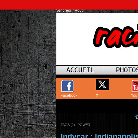
Vendredi 7 Août
ACCUEIL
PHOTO
Facebook
X
You
R
TAGS (2) : POWER
Indycar : Indianapoli