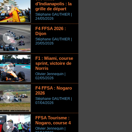
d'Indianapolis : la
grille de départ
Stéphane GAUTHIER |
24/05/2026
F4 FFSA 2026 :
Dijon
Stéphane GAUTHIER |
20/05/2026
F1 : Miami, course
sprint, victoire de
Norris
Olivier Jennequin |
02/05/2026
F4 FFSA : Nogaro
2026
Stéphane GAUTHIER |
07/04/2026
FFSA Tourisme :
Nogaro, course 4
Olivier Jennequin |