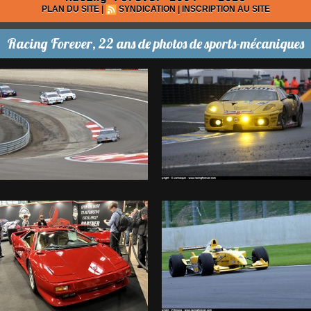
PLAN DU SITE
|
SYNDICATION
|
INSCRIPTION AU SITE
Racing Forever, 22 ans de photos de sports-mécaniques