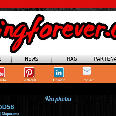
S
NEWS
MAG
PARTEN
Tube
Pinterest
LinkedIn
Contact
Nos photos
oD58
|
Diaporama