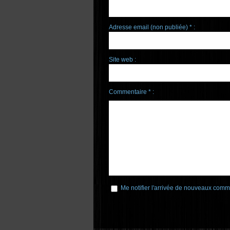
Adresse email (non publiée) * :
Site web :
Commentaire * :
Me notifier l'arrivée de nouveaux comm