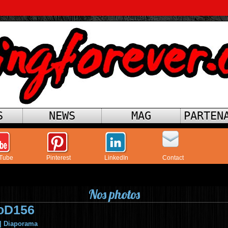
S
NEWS
MAG
PARTEN
Tube
Pinterest
LinkedIn
Contact
Nos photos
oD156
|
Diaporama