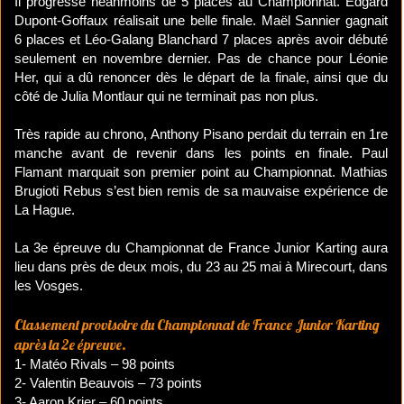
Il progresse néanmoins de 5 places au Championnat. Edgard
Dupont-Goffaux réalisait une belle finale. Maël Sannier gagnait
6 places et Léo-Galang Blanchard 7 places après avoir débuté
seulement en novembre dernier. Pas de chance pour Léonie
Her, qui a dû renoncer dès le départ de la finale, ainsi que du
côté de Julia Montlaur qui ne terminait pas non plus.
Très rapide au chrono, Anthony Pisano perdait du terrain en 1re
manche avant de revenir dans les points en finale. Paul
Flamant marquait son premier point au Championnat. Mathias
Brugioti Rebus s’est bien remis de sa mauvaise expérience de
La Hague.
La 3e épreuve du Championnat de France Junior Karting aura
lieu dans près de deux mois, du 23 au 25 mai à Mirecourt, dans
les Vosges.
​Classement provisoire du Championnat de France Junior Karting
après la 2e épreuve.
1- Matéo Rivals – 98 points
2- Valentin Beauvois – 73 points
3- Aaron Krier – 60 points