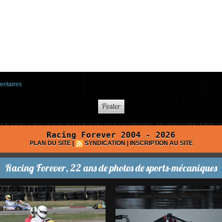
entaires
Racing Forever 2004 - 2026
PLAN DU SITE
|
SYNDICATION
|
INSCRIPTION AU SITE
Racing Forever, 22 ans de photos de sports-mécaniques