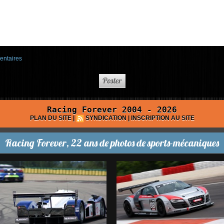
entaires
Racing Forever 2004 - 2026
PLAN DU SITE
|
SYNDICATION
|
INSCRIPTION AU SITE
Racing Forever, 22 ans de photos de sports-mécaniques