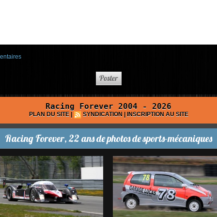
entaires
Racing Forever 2004 - 2026
PLAN DU SITE
|
SYNDICATION
|
INSCRIPTION AU SITE
Racing Forever, 22 ans de photos de sports-mécaniques