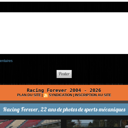
entaires
Racing Forever 2004 - 2026
PLAN DU SITE
|
SYNDICATION
|
INSCRIPTION AU SITE
Racing Forever, 22 ans de photos de sports-mécaniques