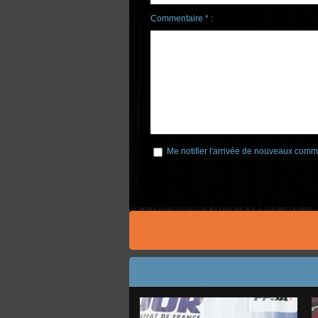
Commentaire * :
Me notifier l'arrivée de nouveaux comm