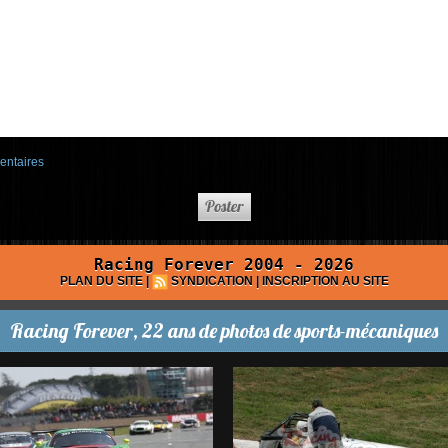
entaires
Racing Forever 2004 - 2026
PLAN DU SITE
|
SYNDICATION
|
INSCRIPTION AU SITE
Racing Forever, 22 ans de photos de sports-mécaniques