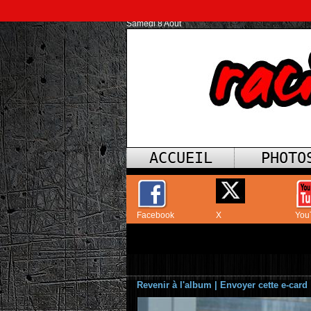
Samedi 8 Août
ACCUEIL
PHOTO
Facebook
X
You
Revenir à l'album
|
Envoyer cette e-card