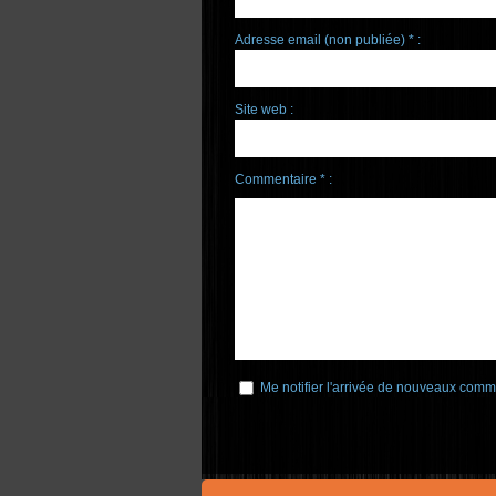
Adresse email (non publiée) * :
Site web :
Commentaire * :
Me notifier l'arrivée de nouveaux comm