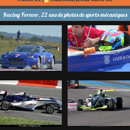
PLAN DU SITE
|
SYNDICATION
|
INSCRIPTION AU SITE
Racing Forever, 22 ans de photos de sports-mécaniques