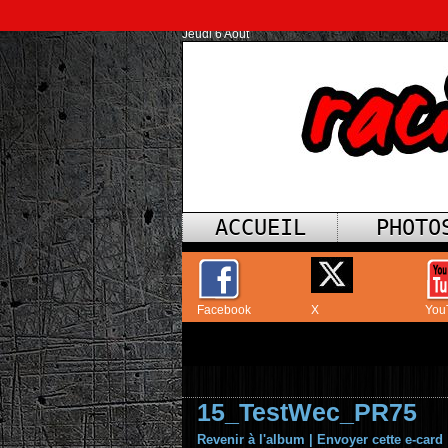
Jeudi 6 Août
ACCUEIL
PHOTO
Facebook
X
You
15_TestWec_PR75
Revenir à l'album
|
Envoyer cette e-card