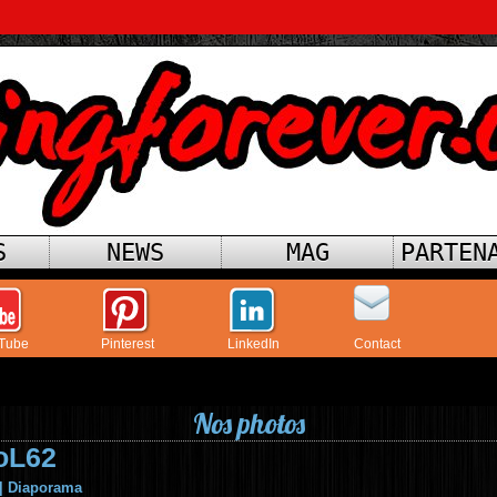
S
NEWS
MAG
PARTEN
Tube
Pinterest
LinkedIn
Contact
Nos photos
oL62
|
Diaporama