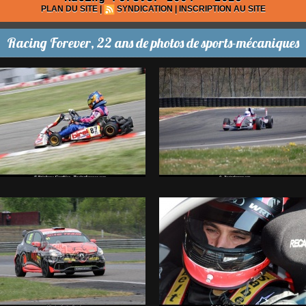
PLAN DU SITE
|
SYNDICATION
|
INSCRIPTION AU SITE
Racing Forever, 22 ans de photos de sports-mécaniques