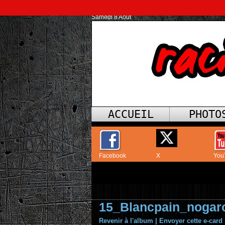
Samedi 8 Août
ACCUEIL
PHOTO
Facebook
X
You
15_Blancpain_nogar
Revenir à l'album
|
Envoyer cette e-card