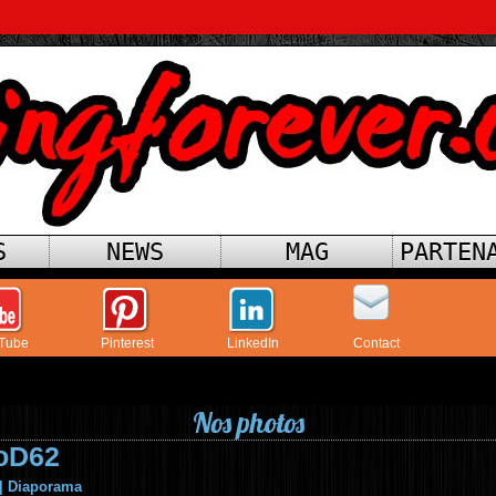
S
NEWS
MAG
PARTEN
Tube
Pinterest
LinkedIn
Contact
Nos photos
oD62
|
Diaporama