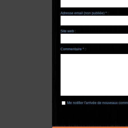
Adresse email (non publiée) * :
Site web :
Commentaire * :
Me notifier l'arrivée de nouveaux comm