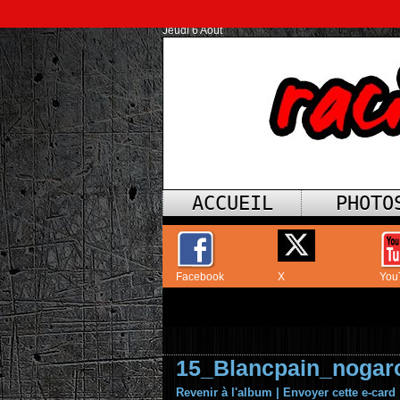
Jeudi 6 Août
ACCUEIL
PHOTO
Facebook
X
You
15_Blancpain_nogar
Revenir à l'album
|
Envoyer cette e-card