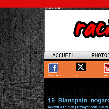
Jeudi 6 Août
ACCUEIL
PHOTO
Facebook
X
You
15_Blancpain_nogar
Revenir à l'album
|
Envoyer cette e-card