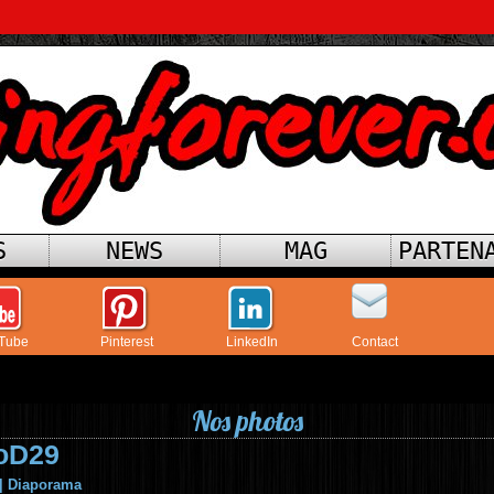
S
NEWS
MAG
PARTEN
Tube
Pinterest
LinkedIn
Contact
Nos photos
oD29
|
Diaporama