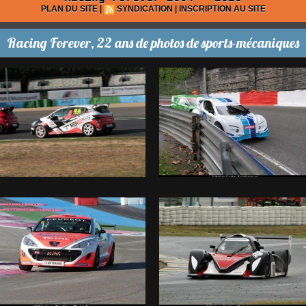
PLAN DU SITE
|
SYNDICATION
|
INSCRIPTION AU SITE
Racing Forever, 22 ans de photos de sports-mécaniques