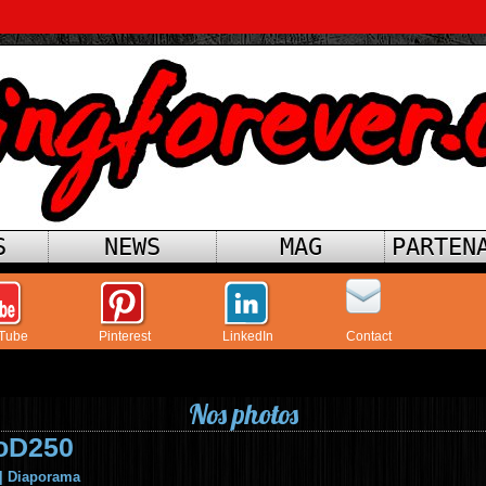
S
NEWS
MAG
PARTEN
Tube
Pinterest
LinkedIn
Contact
Nos photos
oD250
|
Diaporama