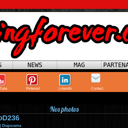
S
NEWS
MAG
PARTEN
Tube
Pinterest
LinkedIn
Contact
Nos photos
oD236
|
Diaporama