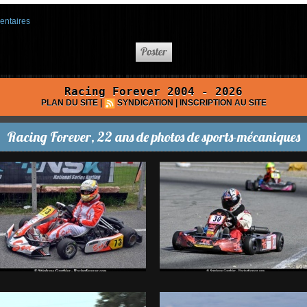
entaires
Racing Forever 2004 - 2026
PLAN DU SITE
|
SYNDICATION
|
INSCRIPTION AU SITE
Racing Forever, 22 ans de photos de sports-mécaniques