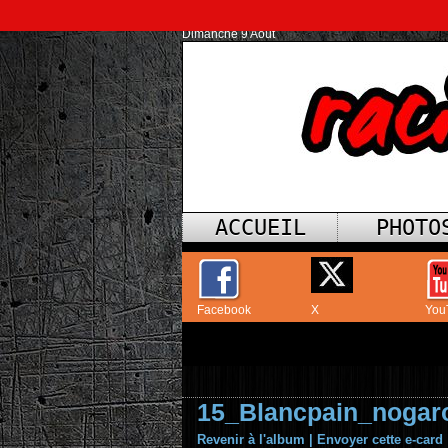
Dimanche 9 Août
ACCUEIL
PHOTO
Facebook
X
You
15_Blancpain_nogar
Revenir à l'album
|
Envoyer cette e-card