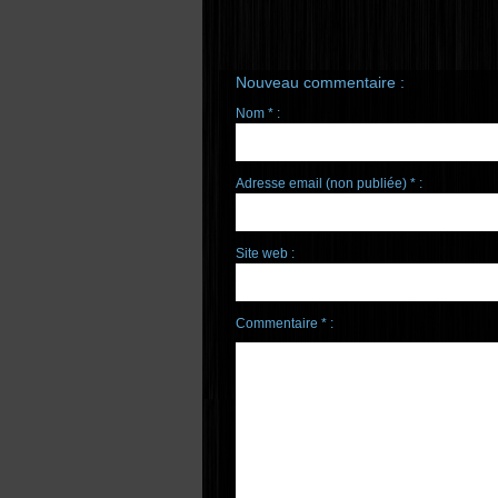
Nouveau commentaire :
Nom * :
Adresse email (non publiée) * :
Site web :
Commentaire * :