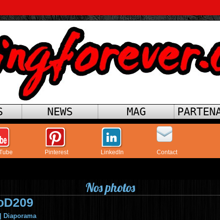
S
NEWS
MAG
PARTEN
Tube
Pinterest
LinkedIn
Contact
Nos photos
oD209
|
Diaporama