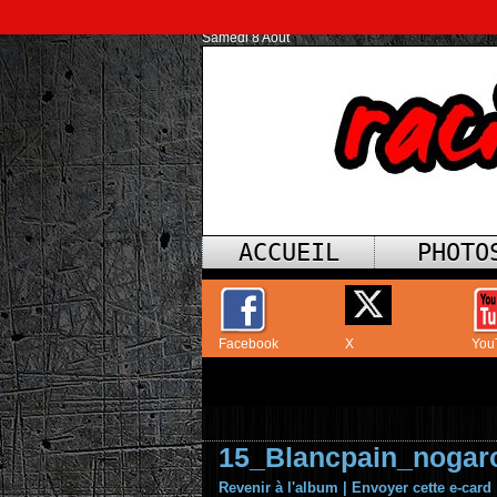
Samedi 8 Août
ACCUEIL
PHOTO
Facebook
X
You
15_Blancpain_nogar
Revenir à l'album
|
Envoyer cette e-card