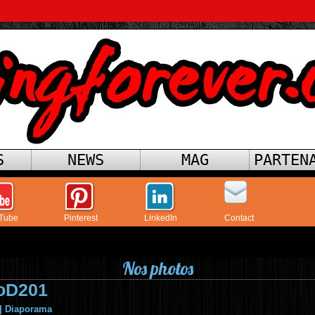
S
NEWS
MAG
PARTEN
Tube
Pinterest
LinkedIn
Contact
Nos photos
oD201
|
Diaporama