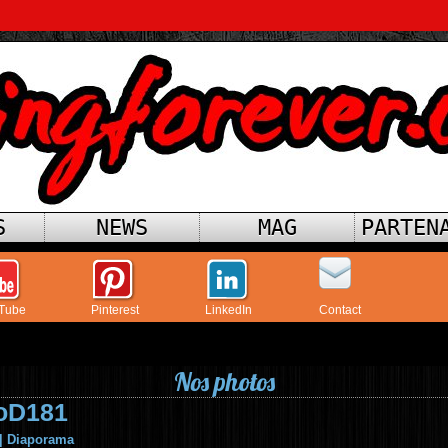
S
NEWS
MAG
PARTEN
Tube
Pinterest
LinkedIn
Contact
Nos photos
oD181
|
Diaporama