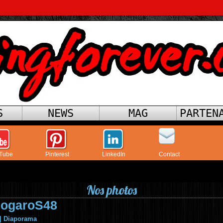
S
NEWS
MAG
PARTEN
Tube
Pinterest
LinkedIn
Contact
Nos photos
nogaroS48
|
Diaporama